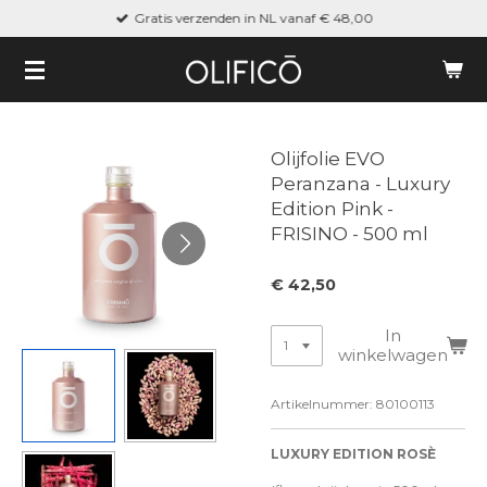
Gratis verzenden in NL vanaf € 48,00
Ga
direct
naar
de
hoofdinhoud
Olijfolie EVO
Peranzana - Luxury
Edition Pink -
FRISINO - 500 ml
€ 42,50
In
winkelwagen
Artikelnummer:
80100113
LUXURY EDITION ROSÈ