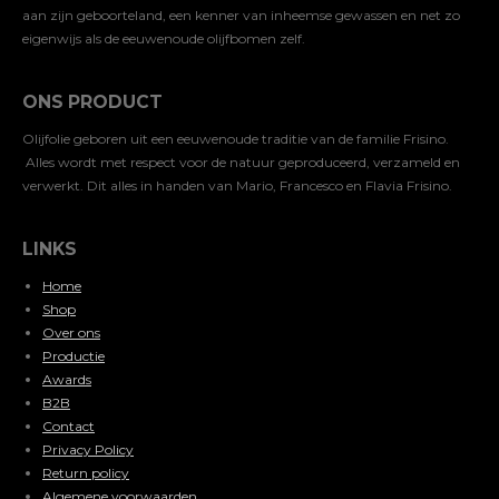
aan zijn geboorteland, een kenner van inheemse gewassen en net zo
eigenwijs als de eeuwenoude olijfbomen zelf.
ONS PRODUCT
Olijfolie geboren uit een eeuwenoude traditie van de familie Frisino.
Alles wordt met respect voor de natuur geproduceerd, verzameld en
verwerkt. Dit alles in handen van Mario, Francesco en Flavia Frisino.
LINKS
Home
Shop
Over ons
Productie
Awards
B2B
Contact
Privacy Policy
Return policy
Algemene voorwaarden