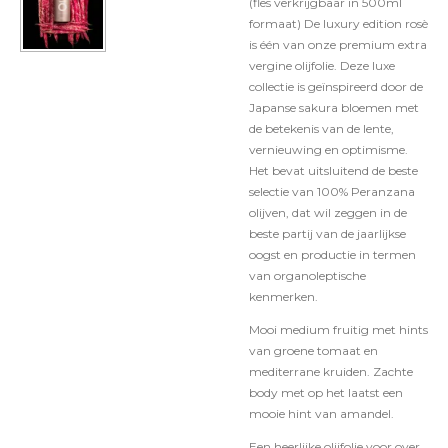
(fles verkrijgbaar in 500ml
formaat) De luxury edition rosè
is één van onze premium extra
vergine olijfolie. Deze luxe
collectie is geïnspireerd door de
Japanse sakura bloemen met
de betekenis van de lente,
vernieuwing en optimisme.
Het bevat uitsluitend de beste
selectie van 100% Peranzana
olijven, dat wil zeggen in de
beste partij van de jaarlijkse
oogst en productie in termen
van organoleptische
kenmerken.
Mooi medium fruitig met hints
van groene tomaat en
mediterrane kruiden. Zachte
body met op het laatst een
mooie hint van amandel.
Een heerlijke olijfolie voor over