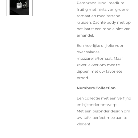
Peranzana. Mooi medium
fruitig met hints van groene
tomaat en mediterrane
kruiden. Zachte body met op
het laatst een mooie hint van
amandel.
Een heerlijke olijfolie voor
over salades,
mozzarella/tomaat. Maar
zeker lekker om mee te
dippen met uw favoriete
brood.
Numbers Collection
Een collectie met een verfijnd
en bijzonder ontwerp.
Met een bijzonder design om
uw tafel perfect mee aan te
kleden!