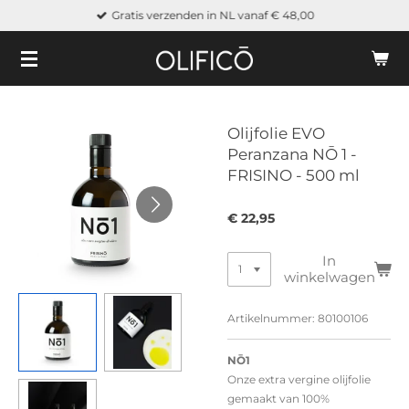
Gratis verzenden in NL vanaf € 48,00
Ga
direct
naar
de
hoofdinhoud
Olijfolie EVO
Peranzana NŌ 1 -
FRISINO - 500 ml
€ 22,95
In
winkelwagen
Artikelnummer:
80100106
NŌ1
Onze extra vergine olijfolie
gemaakt van 100%