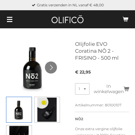
Gratis verzenden in NL vanaf € 48,00
Ga
direct
naar
de
hoofdinhoud
Olijfolie EVO
Coratina NŌ 2 -
FRISINO - 500 ml
€ 22,95
In
winkelwagen
Artikelnummer:
80100107
NŌ2
Onze extra vergine olijfolie